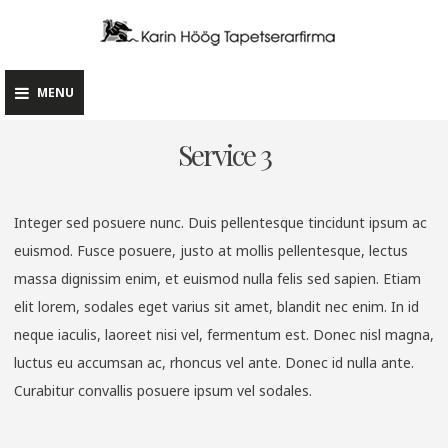
Skip
Ett riktigt
to
hantverk
content
MENU
Service 3
Integer sed posuere nunc. Duis pellentesque tincidunt ipsum ac
euismod. Fusce posuere, justo at mollis pellentesque, lectus
massa dignissim enim, et euismod nulla felis sed sapien. Etiam
elit lorem, sodales eget varius sit amet, blandit nec enim. In id
neque iaculis, laoreet nisi vel, fermentum est. Donec nisl magna,
luctus eu accumsan ac, rhoncus vel ante. Donec id nulla ante.
Curabitur convallis posuere ipsum vel sodales.